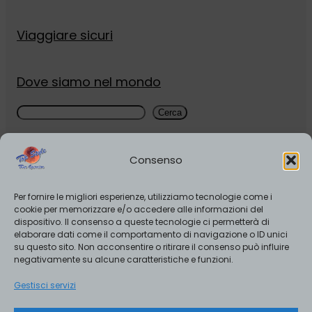
Viaggiare sicuri
Dove siamo nel mondo
Cerca
Cerca
Viale XXIV Maggio 55b , Collegno, Italia
3343538010
–
0115218249
Consenso
info@realastminute.it
Orari
:
Per fornire le migliori esperienze, utilizziamo tecnologie come i
Lunedì-Venerdì 9.00-19:00
cookie per memorizzare e/o accedere alle informazioni del
dispositivo. Il consenso a queste tecnologie ci permetterà di
Sabato 10.00-13.00/ 15.00-19.00
elaborare dati come il comportamento di navigazione o ID unici
su questo sito. Non acconsentire o ritirare il consenso può influire
negativamente su alcune caratteristiche e funzioni.
Gestisci servizi