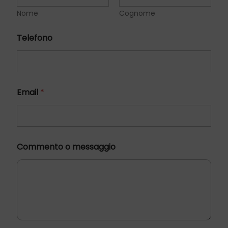
Nome
Cognome
Telefono
Email
*
o
Commento o messaggio
T
e
l
e
f
o
n
o
C