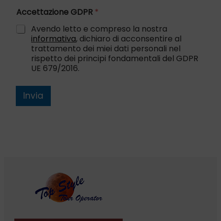
o
Accettazione GDPR
*
m
m
Avendo letto e compreso la nostra
e
informativa
, dichiaro di acconsentire al
n
trattamento dei miei dati personali nel
t
rispetto dei principi fondamentali del GDPR
o
UE 679/2016.
Invia