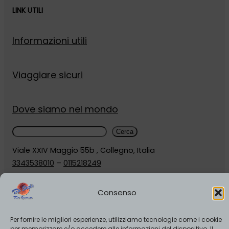
LINK UTILI
Informazioni utili
Viaggiare sicuri
Dove siamo nel mondo
Cerca
Cerca
Viale XXIV Maggio 55b , Collegno, Italia
3343538010
–
0115218249
info@realastminute.it
Orari
:
Consenso
Lunedì-Venerdì 9.00-19:00
Sabato 10.00-13.00/ 15.00-19.00
Per fornire le migliori esperienze, utilizziamo tecnologie come i cookie
per memorizzare e/o accedere alle informazioni del dispositivo. Il