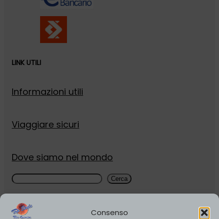
LINK UTILI
Informazioni utili
Viaggiare sicuri
Dove siamo nel mondo
Cerca
Cerca
Viale XXIV Maggio 55b , Collegno, Italia
3343538010
–
0115218249
Consenso