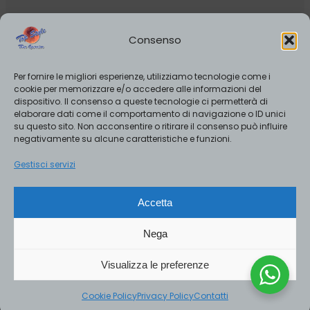
Viale XXIV Maggio 55b , Collegno, Italia
3343538010
–
0115218249
Consenso
info@realastminute.it
Orari
:
Per fornire le migliori esperienze, utilizziamo tecnologie come i
Lunedì-Venerdì 9.00-19:00
cookie per memorizzare e/o accedere alle informazioni del
dispositivo. Il consenso a queste tecnologie ci permetterà di
Sabato 10.00-13.00/ 15.00-19.00
elaborare dati come il comportamento di navigazione o ID unici
su questo sito. Non acconsentire o ritirare il consenso può influire
negativamente su alcune caratteristiche e funzioni.
Gestisci servizi
Accetta
SERVIZI
Nega
Seychelles Travels
Visualizza le preferenze
Top Style Boutique
Cookie Policy
Privacy Policy
Contatti