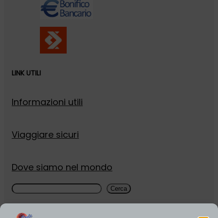
LINK UTILI
Informazioni utili
Viaggiare sicuri
Dove siamo nel mondo
Cerca
Cerca
Viale XXIV Maggio 55b , Collegno, Italia